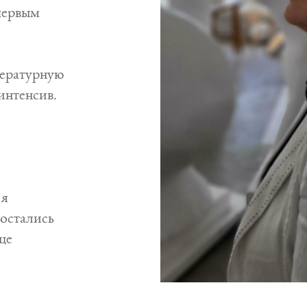
первым
тературную
интенсив.
 я
 остались
це