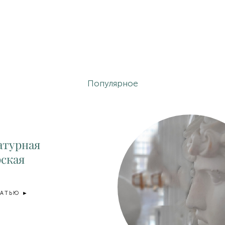
Популярное
атурная
ская
ТАТЬЮ ►