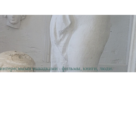
 интересными находками - фильмы, книги, люди.
оя новая книга, то я об этом тоже сообщу в
лю статуи и где в Москве обитают многоножковые
Подписаться