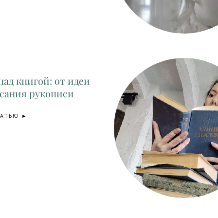
над книгой: от идеи
исания рукописи
ТАТЬЮ ►