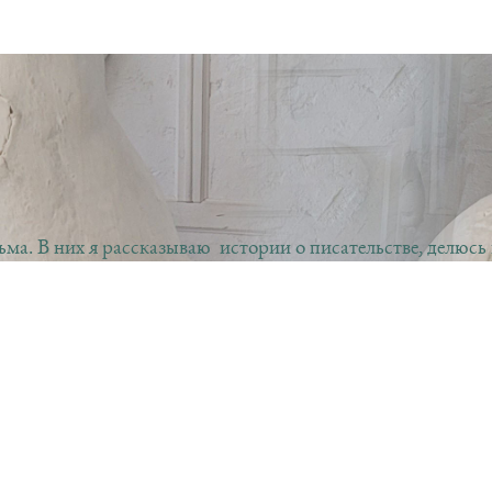
ма. В них я рассказываю истории о писательстве, делюсь
прогулок, мастерских, встреч с читателями. Если выйдет м
писательскими скетчами и из них вы узнаете почему я люб