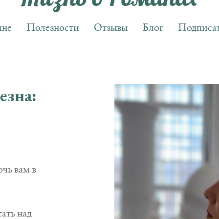
мне
Полезности
Отзывы
Блог
Подписат
езна:
чь вам в
ать над