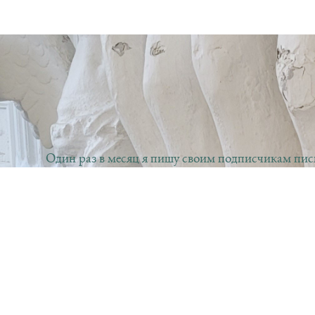
Один раз в месяц я пишу своим подписчикам пись
Иногда в этих письмах есть анонсы литературных 
письме. А еще я могу поделиться с вами своими 
папоротники.