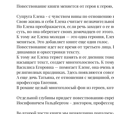
Повествование книги меняется от героя к герою,
Супруга Елена - с чувством вины по отношению к
Свою жизнь и себя Елена считает незначительной
Но Елена преображается, если речь заходит о ее 
суть, но она оберегает своих домочадцев от этого.
К тому же Елена молодая — это одна героиня, Еле
меняться. Это добавляет книге еще один голос.
Повествование идет все время от третьего лица. 
динамики и оркестровки тексту.
К тому же Елена теряет память и ее дневник тож
насыщает текст, создает многоголосность. К тому
Василиса Егоровна — помогает Елене, она очень 
религиозных праздниках. Здесь появляются совсем
А еще дочь Татьяна, ее отношения с медициной, 
профессора Евгения.
В романе целый многоголосый фон из героев, кот
Отдельной глубины придает повествованию еврейс
Иосифовичем Гольдбергом – доктором, профессор
Во второй части книги мы неожиданно попадаем с