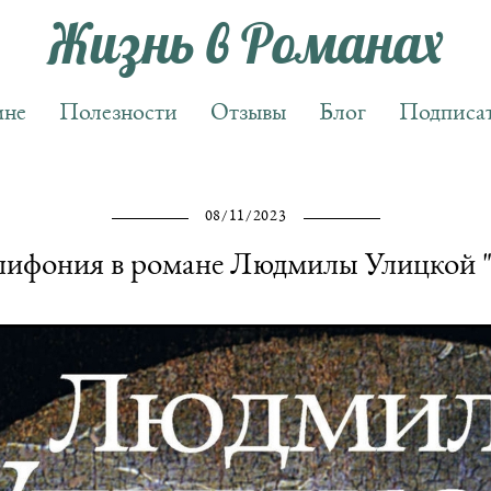
Жизнь в Романах
Жизнь в Романах
мне
мне
Полезности
Полезности
Отзывы
Отзывы
Блог
Блог
Подписат
Подписат
08/11/2023
лифония в романе Людмилы Улицкой "