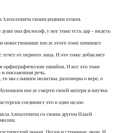
а Алексеевича своим родным отцом.
 душе она философ, у нее тоже есть дар - видеть
ь и повествование после этого тоже начинает
 течет от первого лица. И это тоже добавляет
ся орфографические ошибки. И все это тоже
о и письменная речь.
, то мы слышим молитвы, разговоры о вере, о
 Кукоцким после смерти своей матери и внучка
стерски соединяет это в одно целое.
авла Алексеевича со своим другом Ильей
амилии.
тастический роман. Пески и странные люди. И