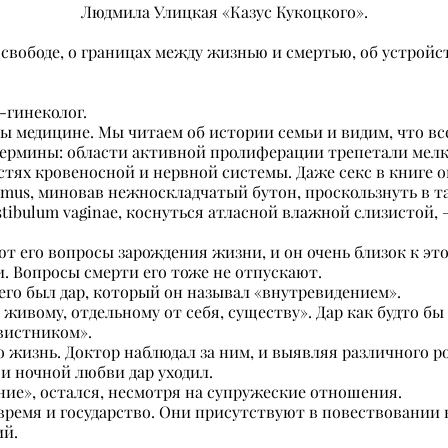
Людмила Улицкая «Казус Кукоцкого».
 свободе, о границах между жизнью и смертью, об устройс
-гинеколог.
ны медицине. Мы читаем об истории семьи и видим, что все
термины: области активной пролиферации трепетали мелк
стях кровеносной и нервной системы. Даже секс в книге
imus, миновав нежноскладчатый бутон, проскользнуть в т
estibulum vaginae, коснуться атласной влажной слизистой,
 его вопросы зарождения жизни, и он очень близок к этом
. Вопросы смерти его тоже не отпускают.
его был дар, который он называл «внутревидением».
 живому, отдельному от себя, существу». Дар как будто б
авистником».
го жизнь. Доктор наблюдал за ним, и выявляя различного 
и ночной любви дар уходил.
ние», остался, несмотря на супружеские отношения.
 время и государство. Они присутствуют в повествовании
ий.