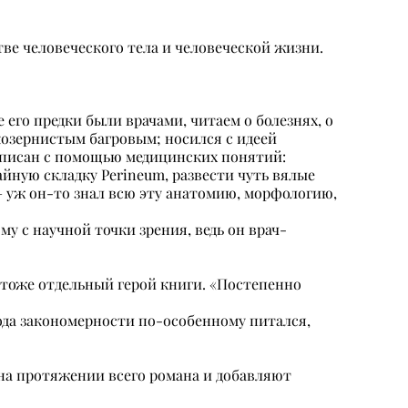
тве человеческого тела и человеческой жизни.
 его предки были врачами, читаем о болезнях, о
озернистым багровым; носился с идеей
 описан с помощью медицинских понятий:
айную складку Perineum, развести чуть вялые
 – уж он-то знал всю эту анатомию, морфологию,
у с научной точки зрения, ведь он врач-
ы тоже отдельный герой книги. «Постепенно
рода закономерности по-особенному питался,
 на протяжении всего романа и добавляют