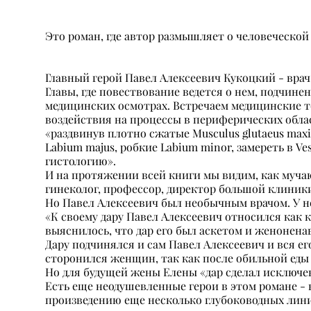
Это роман, где автор размышляет о человеческой
Главный герой Павел Алексеевич Кукоцкий - врач
Главы, где повествование ведется о нем, подчине
медицинских осмотрах. Встречаем медицинские 
воздействия на процессы в периферических обла
«раздвинув плотно сжатые Musculus glutaeus max
Labium majus, робкие Labium minor, замереть в V
гистологию».
И на протяжении всей книги мы видим, как мучают
гинеколог, профессор, директор большой клиники
Но Павел Алексеевич был необычным врачом. У н
«К своему дару Павел Алексеевич относился как к
выяснилось, что дар его был аскетом и женонен
Дару подчинялся и сам Павел Алексеевич и вся е
сторонился женщин, так как после обильной еды 
Но для будущей жены Елены «дар сделал исключе
Есть еще неодушевленные герои в этом романе -
произведению еще несколько глубоководных лин