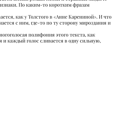
признаки. По каким-то коротким фразам
ется, как у Толстого в «Анне Карениной». И что
ается с ним, где-то по ту сторону мироздания и
ногоголосая полифония этого текста, как
 и каждый голос сливается в одну сильную,