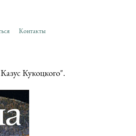
ься
ься
Контакты
Контакты
Казус Кукоцкого".