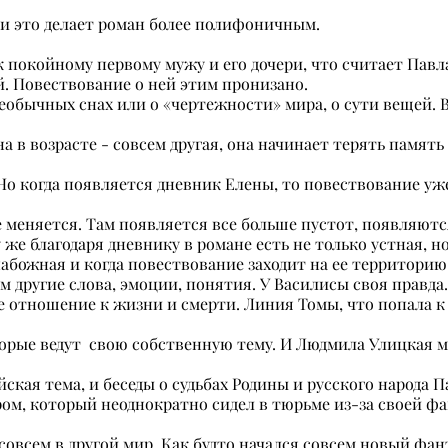
 и это делает роман более полифоничным.
 покойному первому мужу и его дочери, что считает Павл
. Повествование о ней этим пронизано.
необычных снах или о «чертежности» мира, о сути вещей. В
на в возрасте - совсем другая, она начинает терять памят
Но когда появляется дневник Елены, то повествование уже
е меняется. Там появляется все больше пустот, появляют
 же благодаря дневнику в романе есть не только устная, н
набожная и когда повествование заходит на ее территорию
 другие слова, эмоции, понятия. У Василисы своя правда.
ее отношение к жизни и смерти. Линия Томы, что попала к
орые ведут свою собственную тему. И Людмила Улицкая ма
кая тема, и беседы о судьбах Родины и русского народа П
ом, который неоднократно сидел в тюрьме из-за своей ф
овсем в другой мир. Как будто начался совсем новый фан